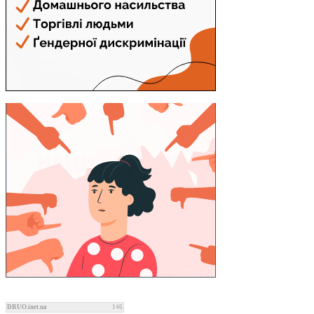
DRUO.inet.ua
146