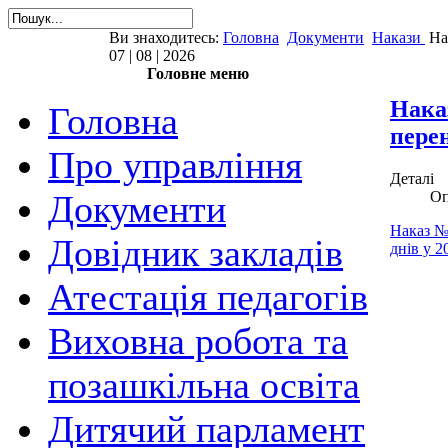
Ви знаходитесь:
Головна
Документи
Накази
На
07 | 08 | 2026
Головне меню
Наказ
Головна
перен
Про управління
Деталі
Оп
Документи
Наказ №
Довідник закладів
днів у 2
Атестація педагогів
Виховна робота та
позашкільна освіта
Дитячий парламент