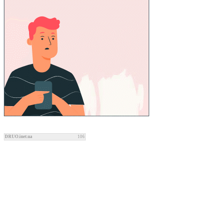
DRUO.inet.ua
106