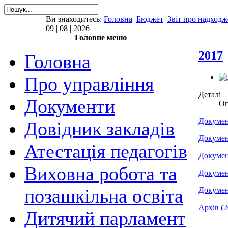
Ви знаходитесь:
Головна
Бюджет
Звіт про надходж
09 | 08 | 2026
Головне меню
2017
Головна
Про управління
Деталі
Документи
Оп
Докумен
Довідник закладів
Докумен
Атестація педагогів
Докумен
Виховна робота та
Докумен
позашкільна освіта
Докумен
Архів (2
Дитячий парламент