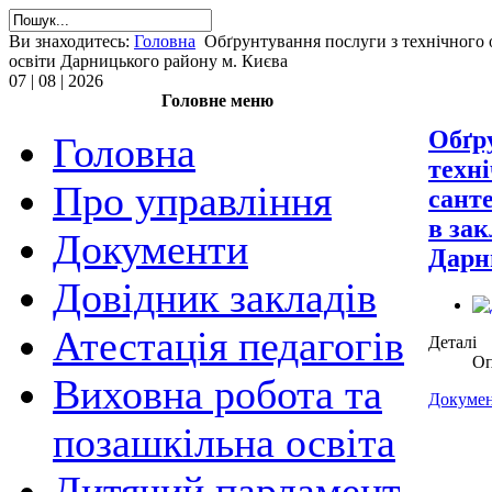
Ви знаходитесь:
Головна
Обґрунтування послуги з технічного 
освіти Дарницького району м. Києва
07 | 08 | 2026
Головне меню
Обґр
Головна
техн
Про управління
сант
в зак
Документи
Дарн
Довідник закладів
Атестація педагогів
Деталі
Оп
Виховна робота та
Докумен
позашкільна освіта
Дитячий парламент