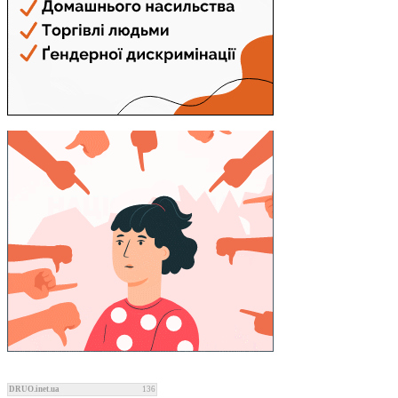
DRUO.inet.ua
136