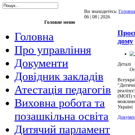
Ви знаходитесь:
Головн
06 | 08 | 2026
Головне меню
Проє
Головна
дому
Про управління
Документи
Деталі
Оп
Довідник закладів
Всеукра
"Дитячий
Атестація педагогів
реалізує
(МОП) т
Виховна робота та
можливо
Україні
позашкільна освіта
Докумен
Дитячий парламент