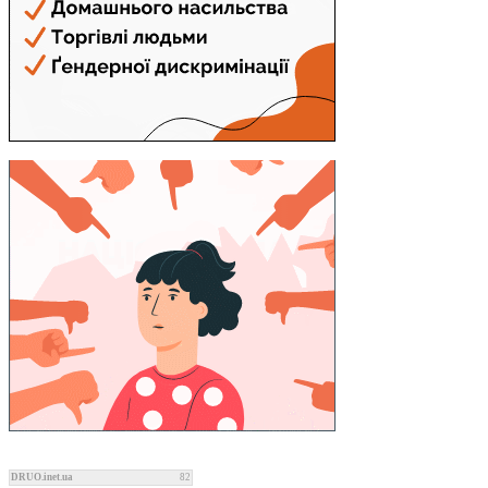
DRUO.inet.ua
82