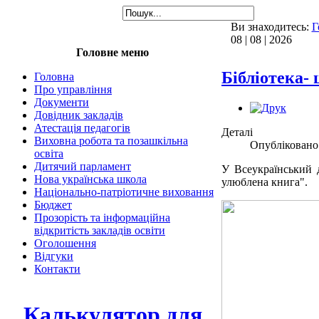
Ви знаходитесь:
Г
08 | 08 | 2026
Головне меню
Бібліотека- 
Головна
Про управління
Документи
Довідник закладів
Атестація педагогів
Деталі
Виховна робота та позашкільна
Опубліковано:
освіта
Дитячий парламент
У Всеукраїнський 
Нова українська школа
улюблена книга".
Національно-патріотичне виховання
Бюджет
Прозорість та інформаційна
відкритість закладів освіти
Оголошення
Відгуки
Контакти
Калькулятор для