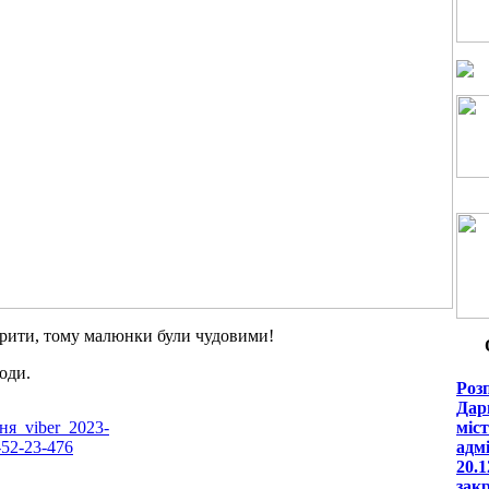
орити, тому малюнки були чудовими!
оди.
Роз
Дар
міст
адмі
20.
зак