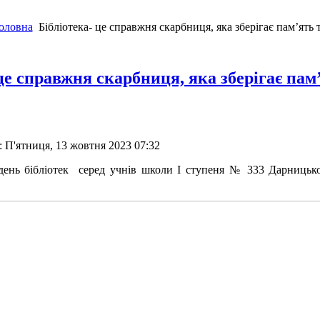
оловна
Бібліотека- це справжня скарбниця, яка зберігає пам’ять т
це справжня скарбниця, яка зберігає пам’
 П'ятниця, 13 жовтня 2023 07:32
день бібліотек серед учнів школи І ступеня № 333 Дарницьк