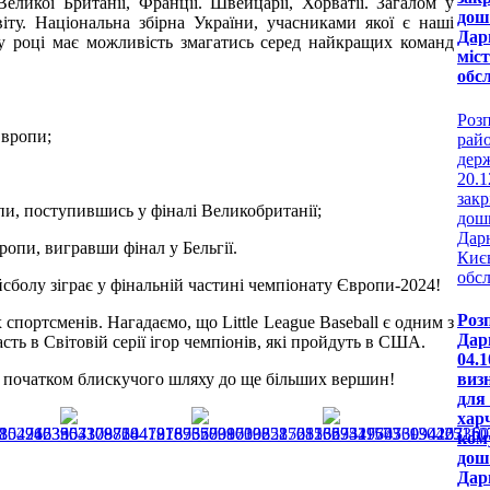
ликої Британії, Франції. Швейцарії, Хорватії. Загалом у
дош
іту. Національна збірна України, учасниками якої є наші
Дар
у році має можливість змагатись серед найкращих команд
міст
обс
Роз
Європи;
райо
держ
20.
закр
опи, поступившись у фіналі Великобританії;
дошк
Дар
ропи, вигравши фінал у Бельгії.
Києв
обс
йсболу зіграє у фінальній частині чемпіонату Європи-2024!
Роз
х спортсменів. Нагадаємо, що
Little
League
Baseball
є одним з
Дар
ть в Світовій серії ігор чемпіонів, які пройдуть в США.
04.
виз
 початком блискучого шляху до ще більших вершин
!
для 
хар
ком
дош
Дар