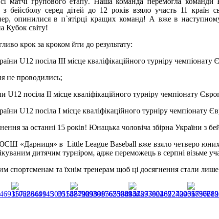
сі матчі групового етапу
.
Наша команда перемогла команди Ве
з бейсболу серед дітей до 12 років взяло участь 11 країн св
нер, опинилися в п
`
ятірці кращих команд! А вже в наступном
а Кубок світу!
гливо крок за кроком йти до результату
:
країни U12 посіла ІІІ місце кваліфікаційного турніру чемпіонату 
ня не проводились;
ни U12 посіла ІІ місце кваліфікаційного турніру чемпіонату Євр
країни U12 посіла І місце кваліфікаційного турніру чемпіонату Єв
нення за останні 15 років!
Юнацька чоловіча збірна України з бе
 ДЮСШ «Дарниця» в
Little
League
Baseball
вже взяло четверо юни
куваним дитячим турніром, адже переможець в серпні візьме учас
им спортсменам
та їхнім
тренерам
щоб
ці
досягнення стали лише