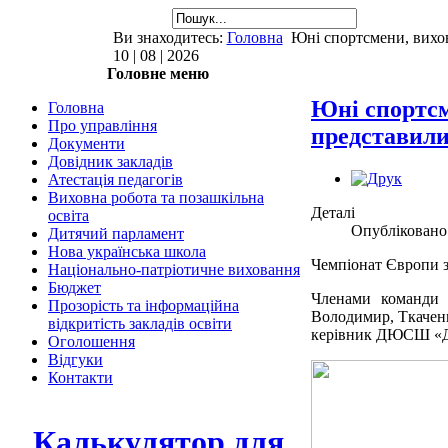
Ви знаходитесь:
Головна
Юні спортсмени, вихов
10 | 08 | 2026
Головне меню
Юні спортсм
Головна
Про управління
представили
Документи
Довідник закладів
Атестація педагогів
Виховна робота та позашкільна
Деталі
освіта
Опубліковано:
Дитячий парламент
Нова українська школа
Чемпіонат Європи з
Національно-патріотичне виховання
Бюджет
Членами команди 
Прозорість та інформаційна
Володимир, Ткаченк
відкритість закладів освіти
керівник ДЮСШ «Да
Оголошення
Відгуки
Контакти
Калькулятор для