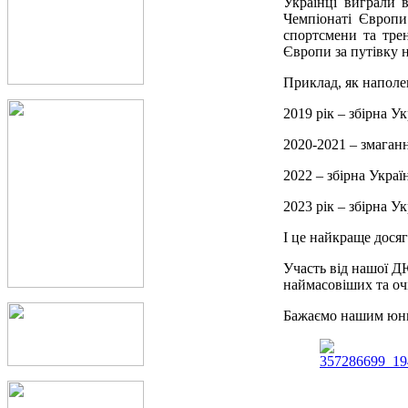
Українці виграли в
Чемпіонаті Європи 
спортсмени та тре
Європи за путівку н
Приклад, як наполе
2019 рік – збірна У
2020-2021 – змаган
2022 – збірна Украї
2023 рік – збірна У
І це найкраще досяг
Участь від нашої
наймасовіших та очі
Бажаємо нашим юн