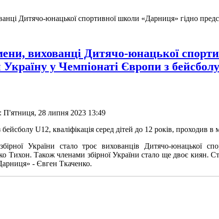
анці Дитячо-юнацької спортивної школи «Дарниця» гідно предст
ени, вихованці Дитячо-юнацької спорти
 Україну у Чемпіонаті Європи з бейсболу
 П'ятниця, 28 липня 2023 13:49
 бейсболу
U
12
, кваліфікація серед дітей до 12 років, проходив в 
збірної України стало троє вихованців Дитячо-юнацької сп
о Тихон. Також членами збірної України стало ще двоє киян. С
рниця» - Євген Ткаченко.