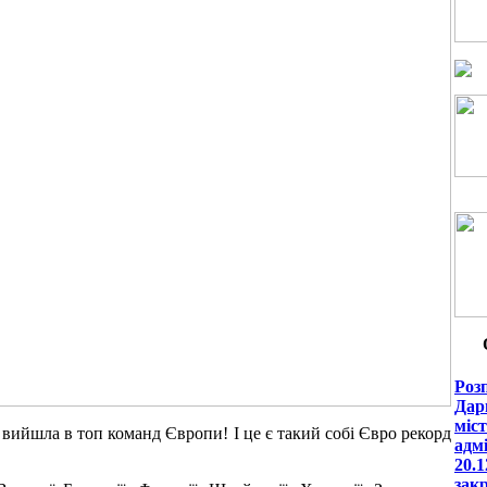
Роз
Дар
міст
 вийшла в топ команд Європи! І це є такий собі Євро рекорд
адмі
20.
зак