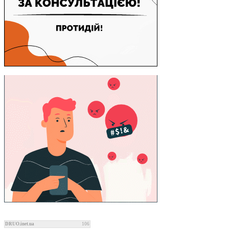
DRUO.inet.ua
106